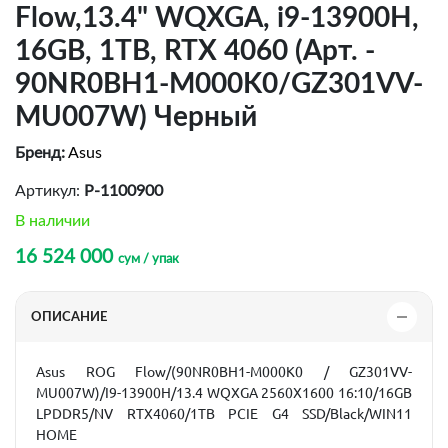
Flow,13.4" WQXGA, i9-13900H,
16GB, 1TB, RTX 4060 (Арт. -
90NR0BH1-M000K0/GZ301VV-
MU007W) Черный
Бренд:
Asus
Артикул:
P-1100900
В наличии
16 524 000
сум / упак
ОПИСАНИЕ
Asus ROG Flow/(90NR0BH1-M000K0 / GZ301VV-
MU007W)/I9-13900H/13.4 WQXGA 2560X1600 16:10/16GB
LPDDR5/NV RTX4060/1TB PCIE G4 SSD/Black/WIN11
HOME