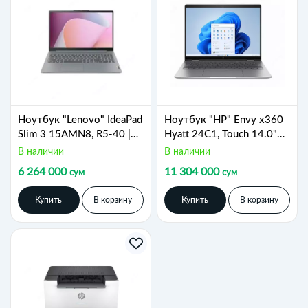
Ноутбук "Lenovo" IdeaPad
Ноутбук "HP" Envy x360
Slim 3 15AMN8, R5-40 |
Hyatt 24C1, Touch 14.0"
8GB RAM | 512GB SSD |
WUXGA, IPS, 300 nits,
В наличии
В наличии
AMD Radeon 610M | 15.6"
Narrow Border flat, Ryzen
6 264 000
11 304 000
сум
сум
FHD (Арт - 82XQ01DPRK)
7-8840HS, 16GB, 1TB,
AMD Radeon Graphics
Купить
В корзину
Купить
В корзину
(Арт. - A1YH6EA)
Серебристый