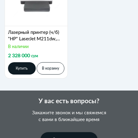
Лазерный принтер (ч/б)
"HP" LaserJet M211dw,
USB 2.0, Wi-Fi, Ethernet
В наличии
(Арт. - 9YF83A)
2 328 000
сум
Купить
В корзину
У вас есть вопросы?
Закажите звонок и мы свяжемся
с вами в ближайшее время