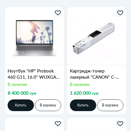
Ноутбук "HP" Probook
Картридж-тонер
460 G11, 16.0" WUXGA
лазерный "CANON" C-
UWVA 300 WWAN FHDC
EXV65, MAGENTA, для
В наличии
В наличии
60Hz, Ultra 5-125U, 8GB,
imageRunner C3326i,
8 400 000
1 620 000
сум
сум
512GB, Integrated (Арт. -
11000 стр. (Арт. -
A37SGET) Серебристый
5763C001AA)
Купить
В корзину
Купить
В корзину