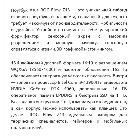
Asus ROG Flow Z13 — это уникальный гибрид
Ноутбук
игрового ноутбука и планшета, созданный для тех, кто
требует максимум от производительности, мобильности
и дизайна. Устройство сочетает в себе ультратонкий
форм-фактор, сенсорный экран с высоким
разрешением и мощную начинку, способную
справляться с играми, 3D-графикой и стримингом.
13.4-дюймовый дисплей формата 16:10 с разрешением
WQXGA (2560×1600) и частотой обновления 165 Гц
обеспечивает невероятную чёткость и плавность. Внутри
— топовый процессор Intel Core i9-13900H и видеокарта
NVIDIA GeForce RTX 4060, дополненные 16 ГБ
оперативной памяти LPDDR5 и быстрым SSD на 1 ТБ.
Благодаря конструкции 2-в-1, клавиатура отсоединяется,
а сам корпус можно использовать как планшет. Это
делает ROG Flow Z13 идеальным выбором для
творческих специалистов, геймеров и мобильных
пользователей.