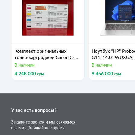
Комплект оригинальных
Ноутбук "HP" Probo
тонер-картриджей Canon C-
G11, 14.0" WUXGA,
EXV 49 Set (Черный, Голубой,
FHDC, 60Hz bnt Panel
В наличии
В наличии
Пурпурный, Желтый) для
155U, 8GB, 512GB, I
4 248 000
9 456 000
сум
сум
imageRUNNER
(Арт. - 9Y7Q1ET) С
У вас есть вопросы?
Закажите звонок и мы свяжемся
с вами в ближайшее время