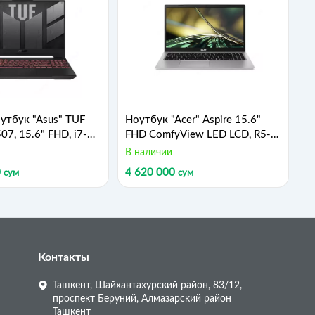
утбук "Asus" TUF
Ноутбук "Acer" Aspire 15.6"
07, 15.6" FHD, i7-
FHD ComfyView LED LCD, R5-
6GB, 512GB, RTX
7520U, 8GB, 256GB, GRAPHIC
В наличии
 - FX507VU-
Integrated (Арт. -
0
4 620 000
сум
сум
NR0CJ7-M00B10)
NX.KDEER.004) Серебристый
рый
Контакты
Ташкент, Шайхантахурский район, 83/12,
проспект Беруний, Алмазарский район
Ташкент