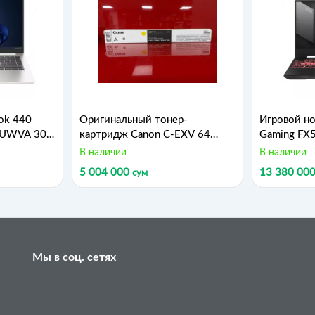
ok 440
Оригинальный тонер-
Игровой но
 UWVA 300
картридж Canon C-EXV 64
Gaming FX5
, Ultra 7-
Yellow (Желтый) для
13620H, 1
В наличии
В наличии
ntegrated
imageRUNNER ADVANCE
4050 (Арт.
5 004 000
13 380 00
сум
еребристый
C3922 / C3926 / C3930 /
LP150/90
C3935
Черный/се
Мы в соц. сетях